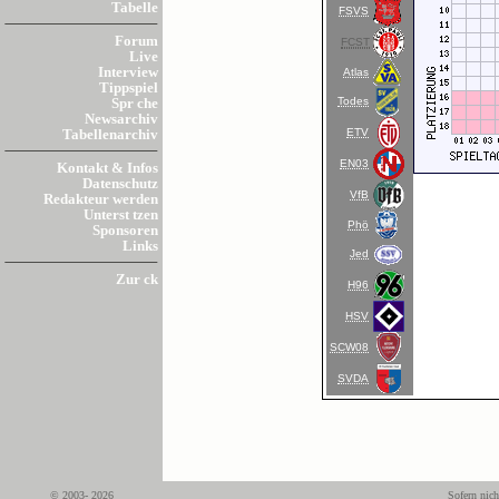
Tabelle
FSVS
Forum
FCST
Live
Interview
Atlas
Tippspiel
Todes
Spr che
Newsarchiv
ETV
Tabellenarchiv
EN03
Kontakt & Infos
Datenschutz
VfB
Redakteur werden
Unterst tzen
Phö
Sponsoren
Links
Jed
Zur ck
H96
HSV
SCW08
SVDA
© 2003- 2026
Sofern nich