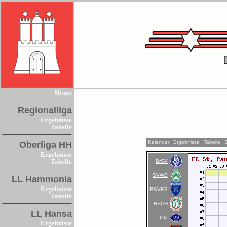
Home
Regionalliga
Ergebnisse
Tabelle
Kalender
Ergebnisse
Tabelle
Oberliga HH
Ergebnisse
BrSV
Tabelle
SVWB
LL Hammonia
Ergebnisse
BSVKE
Tabelle
HSCH
LL Hansa
Old
Ergebnisse