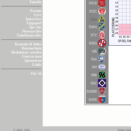
Tabelle
FSVS
Forum
FCST
Live
Interview
Atlas
Tippspiel
Todes
Spr che
Newsarchiv
ETV
Tabellenarchiv
EN03
Kontakt & Infos
Datenschutz
VfB
Redakteur werden
Unterst tzen
Phö
Sponsoren
Links
Jed
Zur ck
H96
HSV
SCW08
SVDA
© 2003- 2026
Sofern nich