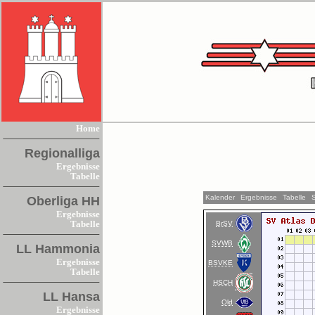
Home
Regionalliga
Ergebnisse
Tabelle
Kalender
Ergebnisse
Tabelle
Oberliga HH
Ergebnisse
BrSV
Tabelle
SVWB
LL Hammonia
Ergebnisse
BSVKE
Tabelle
HSCH
LL Hansa
Old
Ergebnisse