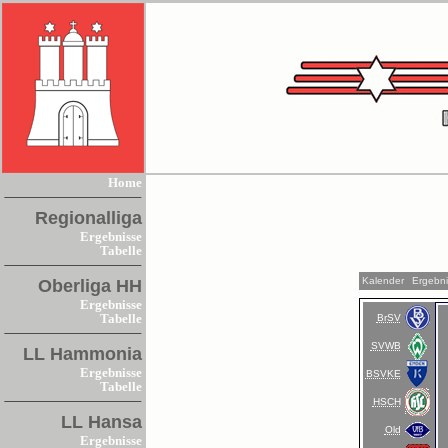
Home
Regionalliga
Ergebnisse
Tabelle
Kalender
Ergebn
Oberliga HH
Ergebnisse
BrSV
Tabelle
SVWB
LL Hammonia
Ergebnisse
BSVKE
Tabelle
HSCH
LL Hansa
Old
Ergebnisse