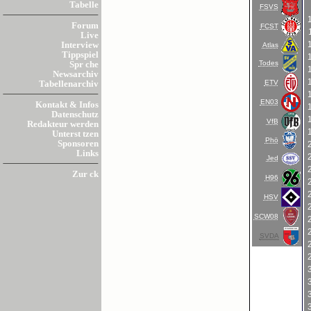
Tabelle
FSVS
Forum
FCST
Live
Interview
Atlas
Tippspiel
Todes
Spr che
Newsarchiv
ETV
Tabellenarchiv
EN03
Kontakt & Infos
Datenschutz
VfB
Redakteur werden
Unterst tzen
Phö
Sponsoren
Links
Jed
Zur ck
H96
HSV
SCW08
SVDA