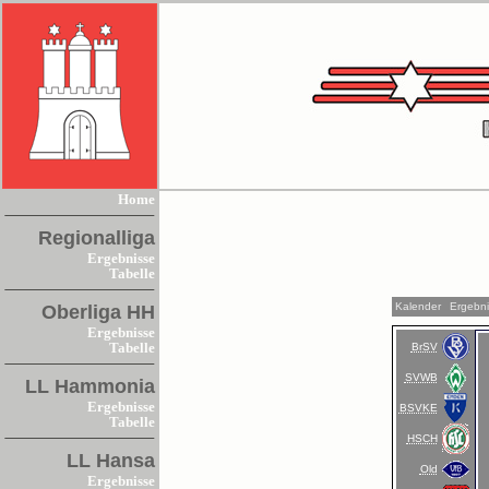
Home
Regionalliga
Ergebnisse
Tabelle
Kalender
Ergebn
Oberliga HH
Ergebnisse
BrSV
Tabelle
SVWB
LL Hammonia
Ergebnisse
BSVKE
Tabelle
HSCH
LL Hansa
Old
Ergebnisse