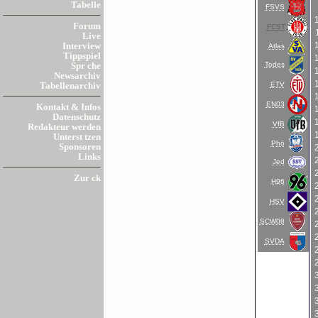
Tabelle
FSVS
Forum
FCST
Live
Interview
Atlas
Tippspiel
Todes
Spr che
Newsarchiv
ETV
Tabellenarchiv
EN03
Kontakt & Infos
Datenschutz
VfB
Redakteur werden
Unterst tzen
Phö
Sponsoren
Links
Jed
Zur ck
H96
HSV
SCW08
SVDA