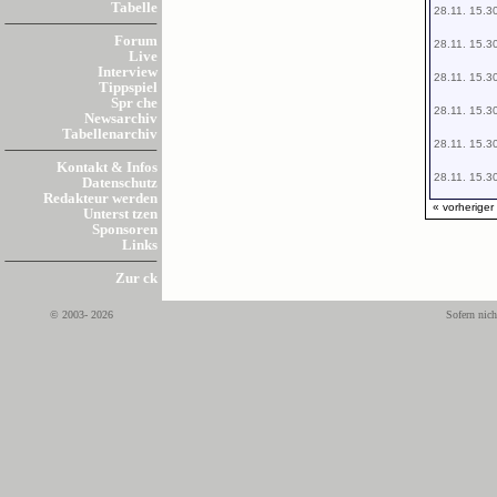
Tabelle
28.11. 15.3
Forum
28.11. 15.3
Live
Interview
28.11. 15.3
Tippspiel
Spr che
28.11. 15.3
Newsarchiv
Tabellenarchiv
28.11. 15.3
Kontakt & Infos
28.11. 15.3
Datenschutz
Redakteur werden
« vorheriger
Unterst tzen
Sponsoren
Links
Zur ck
© 2003- 2026
Sofern nich