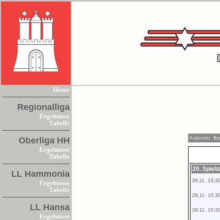
Home
Regionalliga
Ergebnisse
Tabelle
Kalender
Er
Oberliga HH
Ergebnisse
Tabelle
20. Spiel
LL Hammonia
28.11. 15.3
Ergebnisse
Tabelle
28.11. 15.3
LL Hansa
28.11. 15.3
Ergebnisse