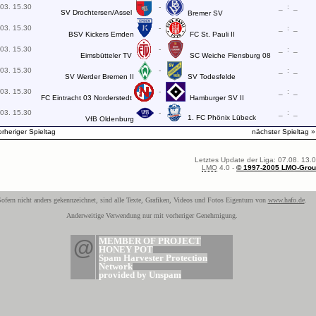
03. 15.30
-
_
:
_
SV Drochtersen/Assel
Bremer SV
03. 15.30
-
_
:
_
BSV Kickers Emden
FC St. Pauli II
03. 15.30
-
_
:
_
Eimsbütteler TV
SC Weiche Flensburg 08
03. 15.30
-
_
:
_
SV Werder Bremen II
SV Todesfelde
03. 15.30
-
_
:
_
FC Eintracht 03 Norderstedt
Hamburger SV II
03. 15.30
-
_
:
_
1. FC Phönix Lübeck
VfB Oldenburg
orheriger Spieltag
nächster Spieltag »
Letztes Update der Liga: 07.08. 13.
LMO
4.0 -
© 1997-2005 LMO-Gro
ofern nicht anders gekennzeichnet, sind alle Texte, Grafiken, Videos und Fotos Eigentum von
www.hafo.de
.
Anderweitige Verwendung nur mit vorheriger Genehmigung.
@
MEMBER OF PROJECT
HONEY POT
Spam Harvester Protection
Network
provided by Unspam