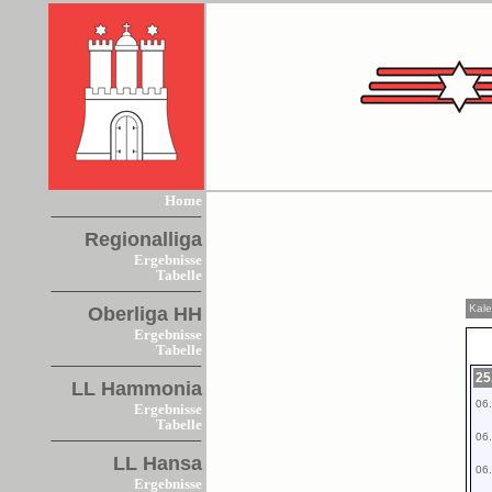
Home
Regionalliga
Ergebnisse
Tabelle
Kal
Oberliga HH
Ergebnisse
Tabelle
25
LL Hammonia
06.
Ergebnisse
Tabelle
06.
LL Hansa
06.
Ergebnisse