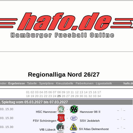
Regionalliga Nord 26/27
ender
Ergebnisse
Tabelle
Spielpläne
Kreuztabelle
Fieberkurven
Ligastatistik
hafo.d
01
02
03
04
05
06
07
08
09
10
11
12
13
14
15
16
17
18
19
20
21
22
23
24
25
26
27
28
29
30
31
32
33
34
. Spieltag vom 05.03.2027 bis 07.03.2027
03. 15.30
-
_
:
_
HSC Hannover
Hannover 96 II
03. 15.30
-
_
:
_
FSV Schöningen
SSV Jeddeloh
03. 15.30
-
_
:
_
SV Atlas Delmenhorst
VfB Lübeck