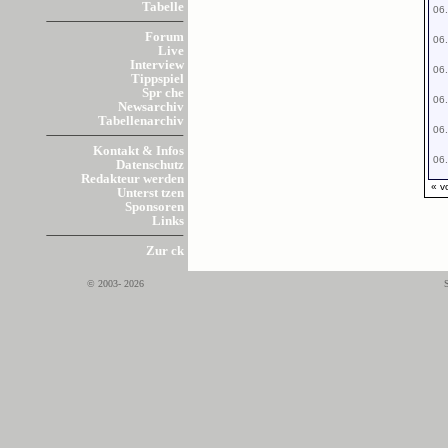
Tabelle
06.
Forum
06.
Live
Interview
06.
Tippspiel
Spr che
06.
Newsarchiv
Tabellenarchiv
06.
Kontakt & Infos
06.
Datenschutz
Redakteur werden
« v
Unterst tzen
Sponsoren
Links
Zur ck
© 2003- 2026
S