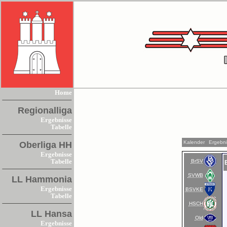
Home
Regionalliga
Ergebnisse
Tabelle
Kalender
Ergebn
Oberliga HH
Ergebnisse
BrSV
Tabelle
SVWB
LL Hammonia
Ergebnisse
BSVKE
Tabelle
HSCH
LL Hansa
Old
Ergebnisse