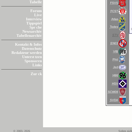
Tabelle
FSVS
Forum
FCST
Live
Interview
Atlas
Tippspiel
Todes
Spr che
Newsarchiv
ETV
Tabellenarchiv
EN03
Kontakt & Infos
Datenschutz
VfB
Redakteur werden
Unterst tzen
Phö
Sponsoren
Links
Jed
Zur ck
H96
HSV
SCW08
SVDA
© 2003- 2026
Sofern nich