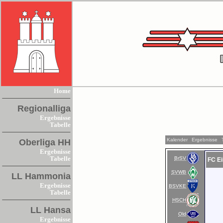
Home
Regionalliga
Ergebnisse
Tabelle
Kalender
Ergebnisse
Oberliga HH
Ergebnisse
BrSV
Tabelle
FC Ei
SVWB
LL Hammonia
Ergebnisse
BSVKE
Tabelle
HSCH
LL Hansa
Old
Ergebnisse