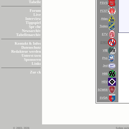
Tabelle
FSVS
Forum
FCST
Live
Interview
Atlas
Tippspiel
Todes
Spr che
Newsarchiv
ETV
Tabellenarchiv
EN03
Kontakt & Infos
Datenschutz
VfB
Redakteur werden
Unterst tzen
Phö
Sponsoren
Links
Jed
Zur ck
H96
HSV
SCW08
SVDA
© 2003- 2026
Sofern nich