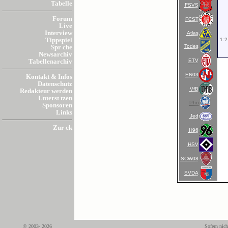
Tabelle
FSVS
Forum
FCST
Live
Interview
Atlas
1:2
Tippspiel
Todes
Spr che
Newsarchiv
ETV
Tabellenarchiv
EN03
Kontakt & Infos
Datenschutz
VfB
Redakteur werden
Unterst tzen
Phö
Sponsoren
Links
Jed
Zur ck
H96
HSV
SCW08
SVDA
© 2003- 2026
Sofern nich