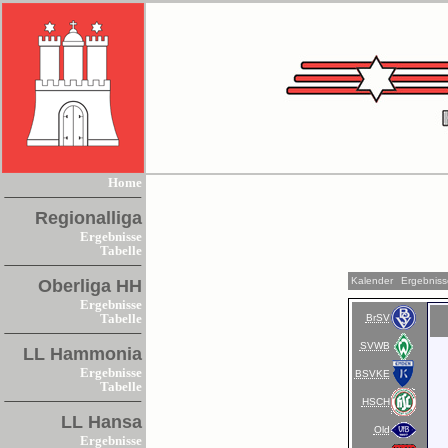
Home
Regionalliga
Ergebnisse
Tabelle
Kalender
Ergebniss
Oberliga HH
Ergebnisse
BrSV
Tabelle
SVWB
LL Hammonia
Ergebnisse
BSVKE
Tabelle
HSCH
LL Hansa
Old
Ergebnisse