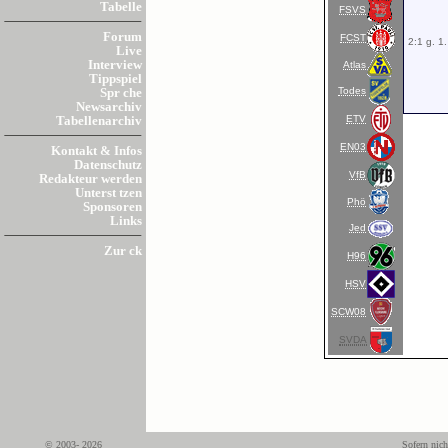
Tabelle
FSVS
Forum
FCST
2:1 g. 1
Live
Interview
Atlas
Tippspiel
Todes
Spr che
Newsarchiv
ETV
Tabellenarchiv
EN03
Kontakt & Infos
Datenschutz
VfB
Redakteur werden
Unterst tzen
Phö
Sponsoren
Links
Jed
Zur ck
H96
HSV
SCW08
SVDA
© 2003- 2026
Sofern nich