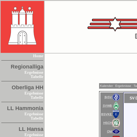
Home
Regionalliga
Ergebnisse
Tabelle
Kalender
Ergebnisse
Ta
Oberliga HH
Ergebnisse
BrSV
Tabelle
SV 
SVWB
LL Hammonia
Ergebnisse
BSVKE
Tabelle
HSCH
LL Hansa
Old
Ergebnisse