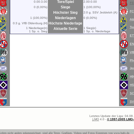
Tore/Spiel
0.00:3.00
2.00:0.00
FS
Siege
0 (0,00%)
1 (100,00%)
FC
Höchster Sieg
2:0 g. SSV Jeddeloh (A)
Niederlagen
1 (100,00%)
0 (0,00%)
At
Höchste Niederlage
0:3 g. VfB Oldenburg (H)
To
1 Niederlage(n)
1 Sieg(e)
Aktuelle Serie
1 Sp. o. Sieg
1 Sp. o. Niederlage
ET
EN
Vf
Ph
Je
H9
H
S
S
Letztes Update der Liga: 04.08.
LMO
4.0 -
© 1997-2005 LMO
ofern nicht anders gekennzeichnet, sind alle Texte, Grafiken, Videos und Fotos Eigentum von
www.hafo.de
.