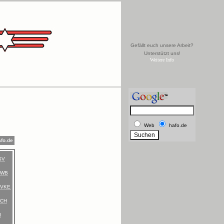
Gefällt euch unsere Arbeit?
Unterstützt uns!
Weitere Info
Web
hafo.de
afo.de
SV
VWB
SVKE
SCH
d