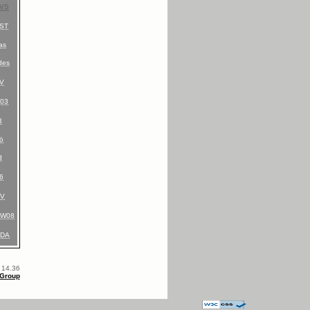
VS
ST
las
des
V
03
B
ö
d
6
SV
CW08
VDA
 14.36
-Group