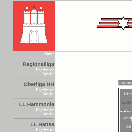
Home
Regionalliga
Ergebnisse
Tabelle
Kalender
Oberliga HH
Ergebnisse
BrSV
Tabelle
SVWB
LL Hammonia
Ergebnisse
BSVKE
Tabelle
HSCH
LL Hansa
Old
Ergebnisse