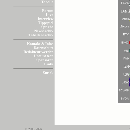
Tabelle
FSVS
Forum
FCST
Live
Interview
Atlas
Tippspiel
Todes
Spr che
Newsarchiv
ETV
Tabellenarchiv
EN03
Kontakt & Infos
Datenschutz
VfB
Redakteur werden
Unterst tzen
Phö
Sponsoren
Links
Jed
Zur ck
H96
HSV
SCW08
SVDA
© 2003- 2026
S