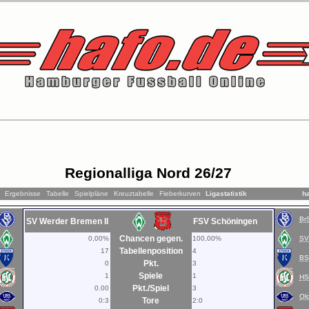
Regionalliga Nord 26/27
Ergebnisse
Tabelle
Spielpläne
Kreuztabelle
Fieberkurven
Ligastatistik
h
Br
SV Werder Bremen II
FSV Schöningen
Chancen gegen.
0,00%
100,00%
S
Tabellenposition
17
4
B
Pkt.
0
3
Spiele
1
1
H
Pkt./Spiel
0.00
3
Ol
Tore
0:3
2:0