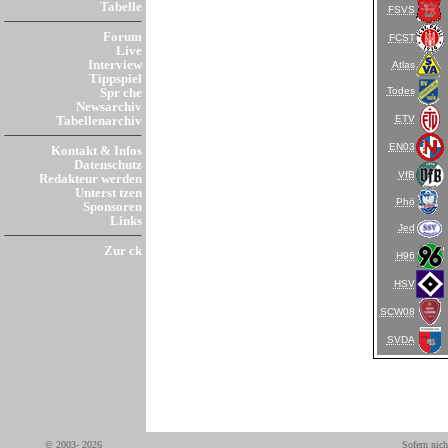
Tabelle
FSVS
Forum
FCST
Live
Interview
Atlas
Tippspiel
Todes
Spr che
Newsarchiv
ETV
Tabellenarchiv
EN03
Kontakt & Infos
Datenschutz
VfB
Redakteur werden
Unterst tzen
Phö
Sponsoren
Links
Jed
Zur ck
H96
HSV
SCW08
SVDA
© 2003- 2026
Sofern nich