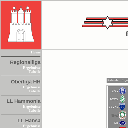
Home
Regionalliga
Ergebnisse
Tabelle
Kalender
Erge
Oberliga HH
Ergebnisse
BrSV
Tabelle
SVWB
LL Hammonia
Ergebnisse
BSVKE
Tabelle
HSCH
LL Hansa
Old
Ergebnisse