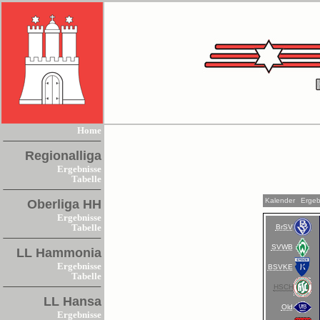
Home
Regionalliga
Ergebnisse
Tabelle
Kalender
Ergeb
Oberliga HH
Ergebnisse
BrSV
Tabelle
SVWB
LL Hammonia
Ergebnisse
BSVKE
Tabelle
HSCH
LL Hansa
Old
Ergebnisse