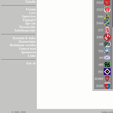
Tabelle
FSVS
Forum
FCST
Live
Interview
Atlas
Tippspiel
Todes
Spr che
Newsarchiv
ETV
Tabellenarchiv
EN03
Kontakt & Infos
Datenschutz
VfB
Redakteur werden
Unterst tzen
Phö
Sponsoren
Links
Jed
Zur ck
H96
HSV
SCW08
SVDA
© 2003- 2026
Sofern nich