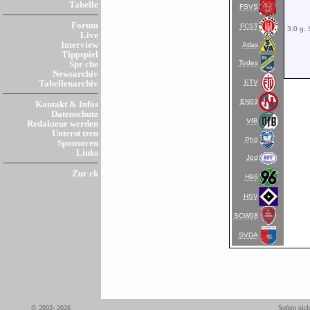
Tabelle
FSVS
Forum
FCST
3:0 g.
Live
Interview
Atlas
Tippspiel
Todes
Spr che
Newsarchiv
ETV
Tabellenarchiv
EN03
Kontakt & Infos
Datenschutz
VfB
Redakteur werden
Unterst tzen
Phö
Sponsoren
Links
Jed
Zur ck
H96
HSV
SCW08
SVDA
© 2003- 2026
Sofern nich