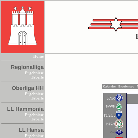
Home
Regionalliga
Ergebnisse
Tabelle
Kalender
Ergebnisse
Oberliga HH
Ergebnisse
BrSV
Tabelle
SVWB
LL Hammonia
Ergebnisse
BSVKE
Tabelle
HSCH
LL Hansa
Old
Ergebnisse