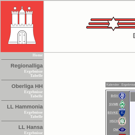
Home
Regionalliga
Ergebnisse
Tabelle
Kalender
Ergebnis
Oberliga HH
Ergebnisse
BrSV
Tabelle
SVWB
LL Hammonia
Ergebnisse
BSVKE
Tabelle
HSCH
LL Hansa
Old
Ergebnisse