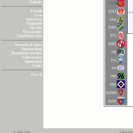
Tabelle
FSVS
Forum
FCST
2:
Live
Interview
Atlas
Tippspiel
Todes
Spr che
Newsarchiv
ETV
Tabellenarchiv
EN03
Kontakt & Infos
Datenschutz
VfB
Redakteur werden
Unterst tzen
Phö
Sponsoren
Links
Jed
Zur ck
H96
HSV
SCW08
SVDA
© 2003- 2026
Sofern nich