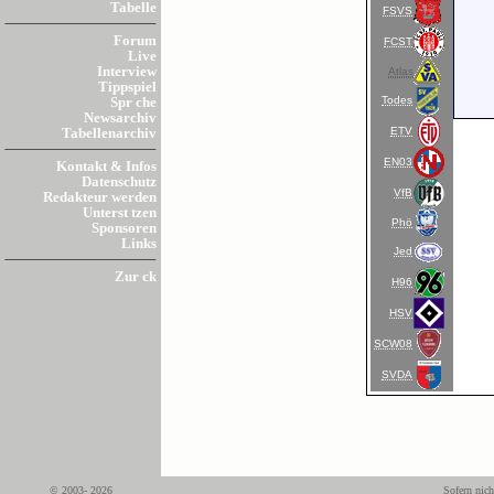
Tabelle
FSVS
Forum
FCST
Live
Interview
Atlas
Tippspiel
Todes
Spr che
Newsarchiv
ETV
Tabellenarchiv
EN03
Kontakt & Infos
Datenschutz
VfB
Redakteur werden
Unterst tzen
Phö
Sponsoren
Links
Jed
Zur ck
H96
HSV
SCW08
SVDA
© 2003- 2026
Sofern nich