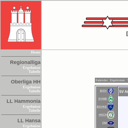
Home
Regionalliga
Ergebnisse
Tabelle
Kalender
Ergebnisse
Oberliga HH
Ergebnisse
BrSV
Tabelle
SV A
SVWB
LL Hammonia
Ergebnisse
BSVKE
Tabelle
HSCH
LL Hansa
Old
Ergebnisse