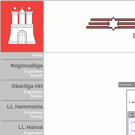
Home
Regionalliga
Ergebnisse
Tabelle
Kalender
Oberliga HH
Ergebnisse
Tabelle
« vo
LL Hammonia
Ergebnisse
5. 
Tabelle
1
LL Hansa
2
Ergebnisse