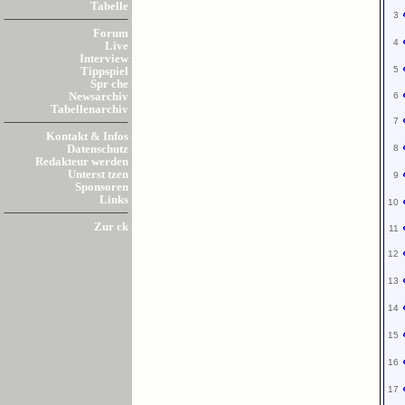
Tabelle
3
Forum
4
Live
Interview
5
Tippspiel
Spr che
6
Newsarchiv
Tabellenarchiv
7
Kontakt & Infos
8
Datenschutz
Redakteur werden
Unterst tzen
9
Sponsoren
Links
10
Zur ck
11
12
13
14
15
16
17