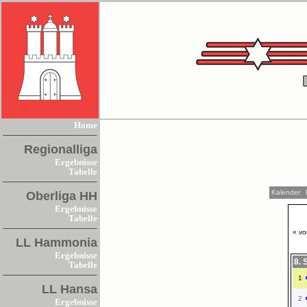
Home
Regionalliga
Ergebnisse
Tabelle
Kalender
Oberliga HH
Ergebnisse
Tabelle
« vo
LL Hammonia
Ergebnisse
8. 
Tabelle
1
LL Hansa
2
Ergebnisse