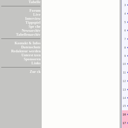
Tabelle
3
Forum
4
Live
Interview
5
Tippspiel
Spr che
Newsarchiv
6
Tabellenarchiv
7
Kontakt & Infos
Datenschutz
8
Redakteur werden
Unterst tzen
9
Sponsoren
Links
10
Zur ck
11
12
13
14
15
16
17