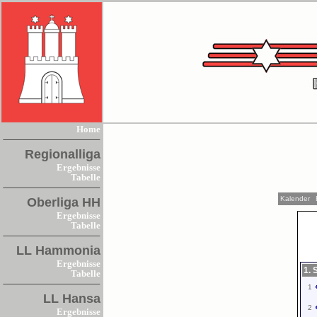
Home
Regionalliga
Ergebnisse
Tabelle
Kalender
Oberliga HH
Ergebnisse
Tabelle
LL Hammonia
Ergebnisse
1. 
Tabelle
1
LL Hansa
2
Ergebnisse