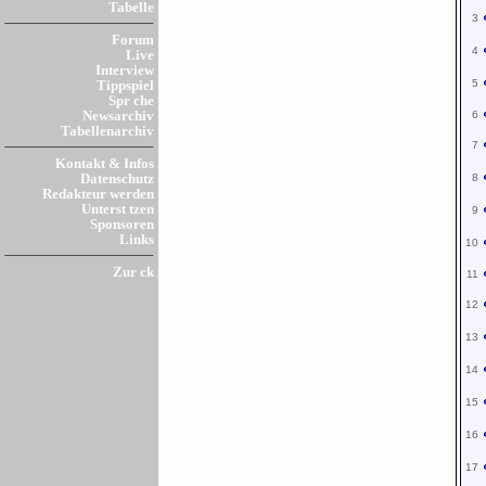
Tabelle
3
Forum
4
Live
Interview
5
Tippspiel
Spr che
6
Newsarchiv
Tabellenarchiv
7
Kontakt & Infos
8
Datenschutz
Redakteur werden
Unterst tzen
9
Sponsoren
Links
10
Zur ck
11
12
13
14
15
16
17