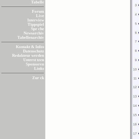
Tabelle
3
Forum
4
Live
Interview
5
Tippspiel
Spr che
6
Newsarchiv
Tabellenarchiv
7
Kontakt & Infos
8
Datenschutz
Redakteur werden
Unterst tzen
9
Sponsoren
Links
10
Zur ck
11
12
13
14
15
16
17