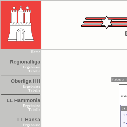
Home
Regionalliga
Ergebnisse
Tabelle
Kalender
Oberliga HH
Ergebnisse
Tabelle
« vo
LL Hammonia
Ergebnisse
32.
Tabelle
1
LL Hansa
2
Ergebnisse