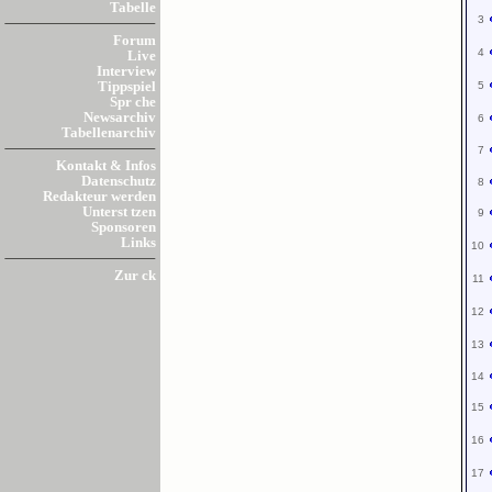
Tabelle
3
Forum
4
Live
Interview
5
Tippspiel
Spr che
Newsarchiv
6
Tabellenarchiv
7
Kontakt & Infos
Datenschutz
8
Redakteur werden
Unterst tzen
9
Sponsoren
Links
10
Zur ck
11
12
13
14
15
16
17