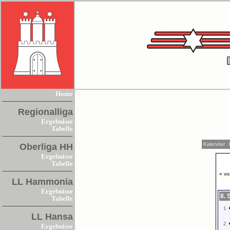
Home
Regionalliga
Ergebnisse
Tabelle
Kalender
Oberliga HH
Ergebnisse
Tabelle
« vo
LL Hammonia
Ergebnisse
8. 
Tabelle
1
LL Hansa
2
Ergebnisse