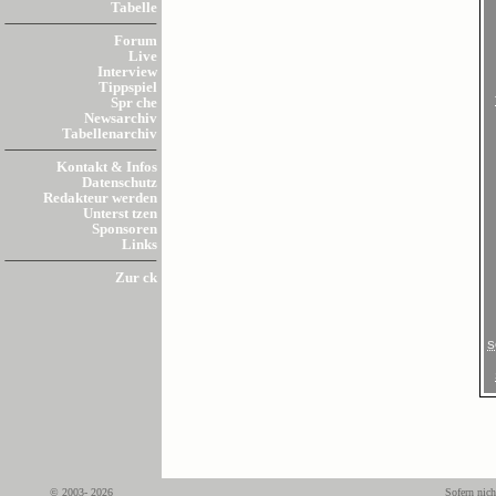
Tabelle
Forum
Live
Interview
Tippspiel
Spr che
Newsarchiv
Tabellenarchiv
Kontakt & Infos
Datenschutz
Redakteur werden
Unterst tzen
Sponsoren
Links
Zur ck
S
© 2003- 2026
Sofern nich