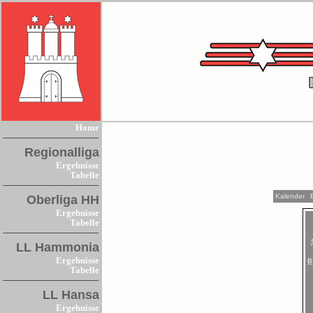
Home
Regionalliga
Ergebnisse
Tabelle
Kalender
Oberliga HH
Ergebnisse
Tabelle
LL Hammonia
Ergebnisse
B
Tabelle
LL Hansa
Ergebnisse