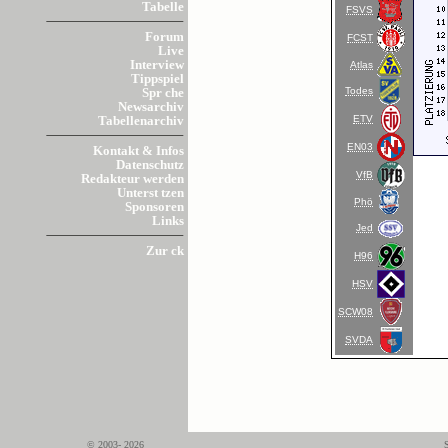
Tabelle
FSVS
Forum
FCST
Live
Interview
Atlas
Tippspiel
Todes
Spr che
Newsarchiv
ETV
Tabellenarchiv
EN03
Kontakt & Infos
Datenschutz
VfB
Redakteur werden
Unterst tzen
Phö
Sponsoren
Links
Jed
Zur ck
H96
HSV
SCW08
SVDA
© 2003- 2026
S