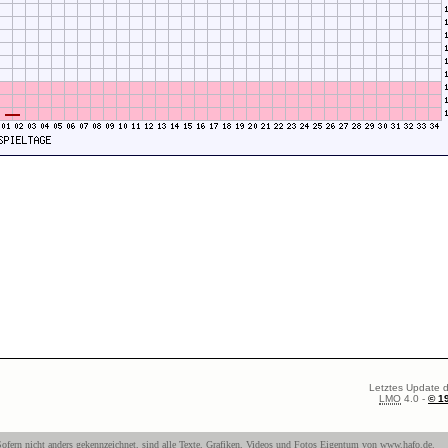
Letztes Update d
LMO
4.0 -
© 1
ofern nicht anders gekennzeichnet, sind alle Texte, Grafiken, Videos und Fotos Eigentum von
www.hafo.de
.