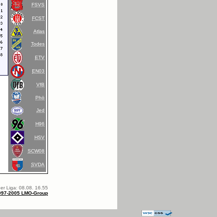
FSVS
FCST
Atlas
Todes
ETV
EN03
VfB
Phö
Jed
H96
HSV
SCW08
SVDA
er Liga: 08.08. 16.55
997-2005 LMO-Group