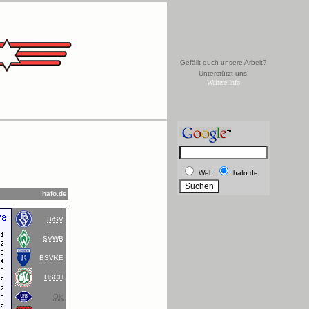
Gefällt euch unsere Arbeit?
Unterstützt uns!
Weitere Info
Web
hafo.de
hafo.de
BrSV
SVWB
BSVKE
HSCH
Old