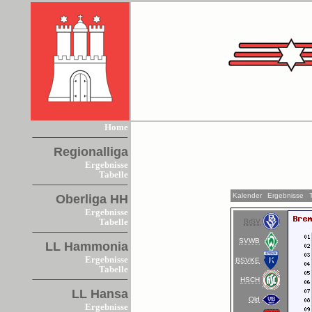
Home
Regionalliga
Ergebnisse
Tabelle
Kalender
Ergebnisse
Oberliga HH
Ergebnisse
BrSV
Tabelle
SVWB
LL Hammonia
Ergebnisse
BSVKE
Tabelle
HSCH
LL Hansa
Old
Ergebnisse