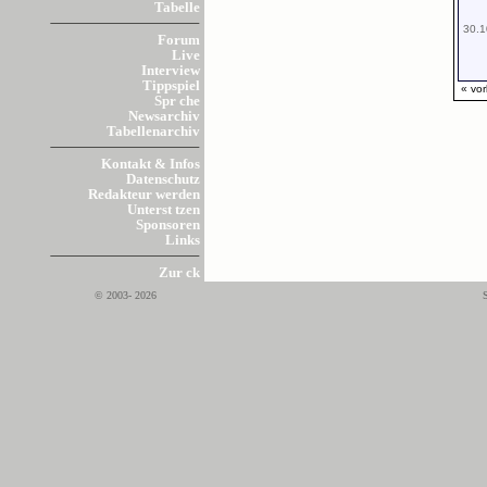
Tabelle
30.1
Forum
Live
Interview
Tippspiel
« vor
Spr che
Newsarchiv
Tabellenarchiv
Kontakt & Infos
Datenschutz
Redakteur werden
Unterst tzen
Sponsoren
Links
Zur ck
© 2003- 2026
S