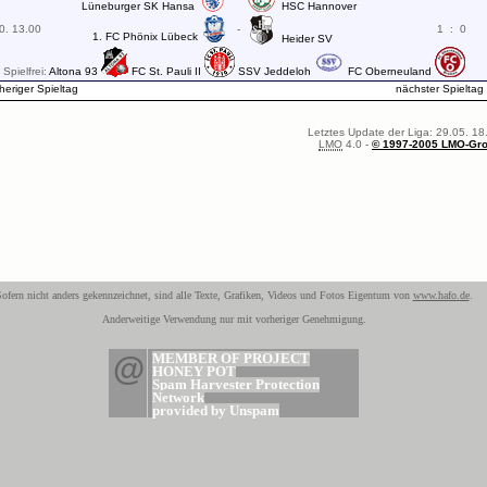
Lüneburger SK Hansa
HSC Hannover
0. 13.00
-
1
:
0
1. FC Phönix Lübeck
Heider SV
Spielfrei:
Altona 93
FC St. Pauli II
SSV Jeddeloh
FC Oberneuland
heriger Spieltag
nächster Spieltag
Letztes Update der Liga: 29.05. 18
LMO
4.0 -
© 1997-2005 LMO-Gr
ofern nicht anders gekennzeichnet, sind alle Texte, Grafiken, Videos und Fotos Eigentum von
www.hafo.de
.
Anderweitige Verwendung nur mit vorheriger Genehmigung.
@
MEMBER OF PROJECT
HONEY POT
Spam Harvester Protection
Network
provided by Unspam