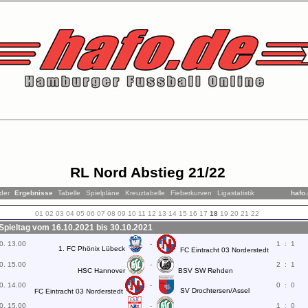
RL Nord Abstieg 21/22
der
Ergebnisse
Tabelle
Spielpläne
Kreuztabelle
Fieberkurven
Ligastatistik
hafo
01
02
03
04
05
06
07
08
09
10
11
12
13
14
15
16
17
18
19
20
21
22
 Spieltag vom 16.10.2021 bis 30.10.2021
0. 13.00
-
1
:
1
1. FC Phönix Lübeck
FC Eintracht 03 Norderstedt
0. 15.00
-
2
:
1
HSC Hannover
BSV SW Rehden
0. 14.00
-
0
:
0
SV Drochtersen/Assel
FC Eintracht 03 Norderstedt
0. 15.00
-
1
:
0