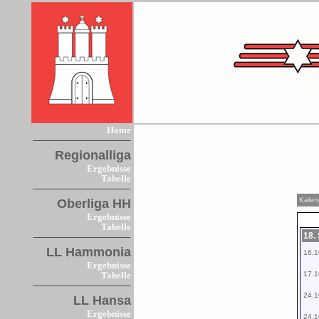
Home
Regionalliga
Ergebnisse
Tabelle
Kalen
Oberliga HH
Ergebnisse
Tabelle
18.
LL Hammonia
16.1
Ergebnisse
17.1
Tabelle
24.1
LL Hansa
Ergebnisse
24.1