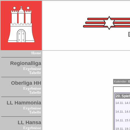
Home
Regionalliga
Ergebnisse
Tabelle
Kalender
E
Oberliga HH
Ergebnisse
Tabelle
20. Spie
LL Hammonia
14.11. 14.
Ergebnisse
14.11. 14.
Tabelle
14.11. 15.
LL Hansa
Ergebnisse
19.11. 19.