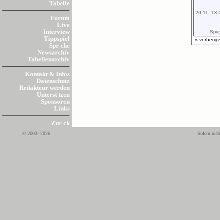
Tabelle
20.11. 13.
Forum
Live
Interview
Spiel
Tippspiel
« vorherige
Spr che
Newsarchiv
Tabellenarchiv
Kontakt & Infos
Datenschutz
Redakteur werden
Unterst tzen
Sponsoren
Links
Zur ck
© 2003- 2026
Sofern nich