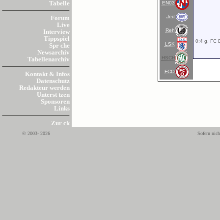
EN03
Tabelle
Jed
Forum
Live
Reh
Interview
Tippspiel
0:4 g. FC 
LSK
Spr che
Newsarchiv
HSCH
Tabellenarchiv
FCO
Kontakt & Infos
Datenschutz
Redakteur werden
Unterst tzen
Sponsoren
Links
Zur ck
© 2003- 2026
Sofern nich