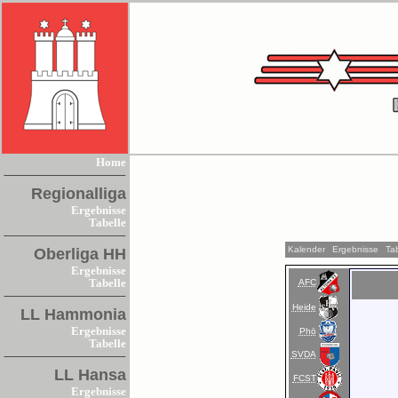
Home
Regionalliga
Ergebnisse
Tabelle
Kalender
Ergebnisse
Tab
Oberliga HH
Ergebnisse
AFC
Tabelle
Heide
LL Hammonia
Ergebnisse
Phö
Tabelle
SVDA
LL Hansa
FCST
Ergebnisse