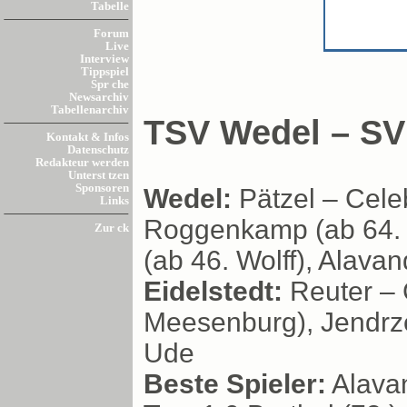
Tabelle
Forum
Live
Interview
Tippspiel
Spr che
Newsarchiv
Tabellenarchiv
TSV Wedel – SV 
Kontakt & Infos
Datenschutz
Redakteur werden
Unterst tzen
Sponsoren
Wedel:
Pätzel – Cele
Links
Roggenkamp (ab 64. Z
Zur ck
(ab 46. Wolff), Alava
Eidelstedt:
Reuter – 
Meesenburg), Jendrzej
Ude
Beste Spieler:
Alavan