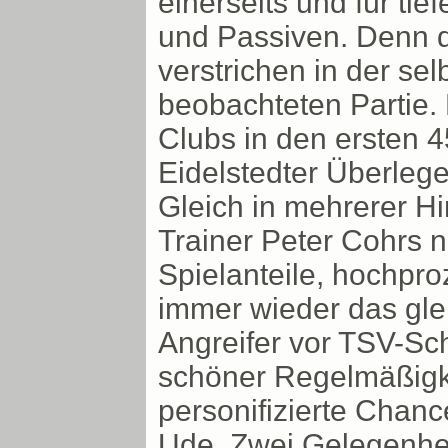
einerseits und für tie
und Passiven. Denn di
verstrichen in der sel
beobachteten Partie.
Clubs in den ersten 4
Eidelstedter Überle
Gleich in mehrerer Hi
Trainer Peter Cohrs 
Spielanteile, hochpr
immer wieder das glei
Angreifer vor TSV-Sc
schöner Regelmäßigke
personifizierte Chan
Ude. Zwei Gelegenhei