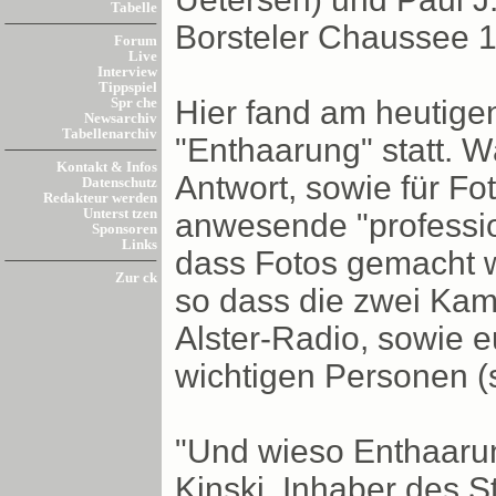
Tabelle
Borsteler Chaussee 1
Forum
Live
Interview
Tippspiel
Hier fand am heutig
Spr che
Newsarchiv
Tabellenarchiv
"Enthaarung" statt. 
Kontakt & Infos
Antwort, sowie für Fo
Datenschutz
Redakteur werden
Unterst tzen
anwesende "professio
Sponsoren
Links
dass Fotos gemacht w
Zur ck
so dass die zwei Ka
Alster-Radio, sowie e
wichtigen Personen (s
"Und wieso Enthaarun
Kinski, Inhaber des St