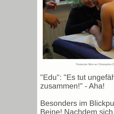
Tröstende Wort an Christopher D
"Edu": "Es tut ungefäh
zusammen!" - Aha!
Besonders im Blickpu
Beine! Nachdem sich 