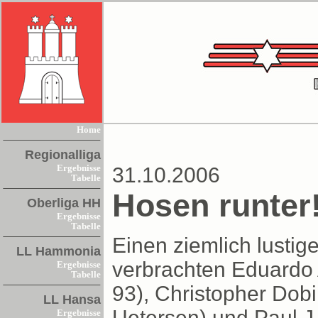
Home
Regionalliga
Ergebnisse
31.10.2006
Tabelle
Hosen runter
Oberliga HH
Ergebnisse
Tabelle
Einen ziemlich lusti
LL Hammonia
verbrachten Eduardo A
Ergebnisse
Tabelle
93), Christopher Dobi
LL Hansa
Uetersen) und Paul J.
Ergebnisse