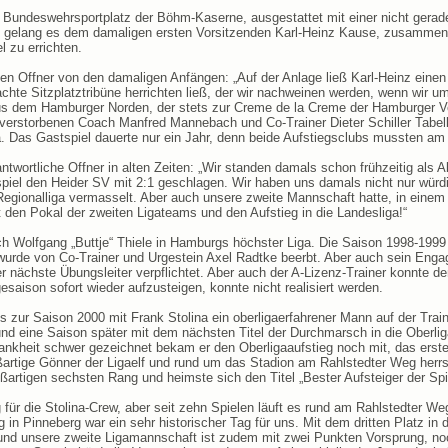
undeswehrsportplatz der Böhm-Kaserne, ausgestattet mit einer nicht gerade
it gelang es dem damaligen ersten Vorsitzenden Karl-Heinz Kause, zusammen
 zu errichten.
n Offner von den damaligen Anfängen: „Auf der Anlage ließ Karl-Heinz einen C
chte Sitzplatztribüne herrichten ließ, der wir nachweinen werden, wenn wir u
aus dem Hamburger Norden, der stets zur Creme de la Creme der Hamburger Ve
 verstorbenen Coach Manfred Mannebach und Co-Trainer Dieter Schiller Tabell
a. Das Gastspiel dauerte nur ein Jahr, denn beide Aufstiegsclubs mussten am
antwortliche Offner in alten Zeiten: „Wir standen damals schon frühzeitig als 
piel den Heider SV mit 2:1 geschlagen. Wir haben uns damals nicht nur würdi
Regionalliga vermasselt. Aber auch unsere zweite Mannschaft hatte, in eine
 den Pokal der zweiten Ligateams und den Aufstieg in die Landesliga!“
oach Wolfgang „Buttje“ Thiele in Hamburgs höchster Liga. Die Saison 1998-19
rde von Co-Trainer und Urgestein Axel Radtke beerbt. Aber auch sein Enga
nächste Übungsleiter verpflichtet. Aber auch der A-Lizenz-Trainer konnte den
esaison sofort wieder aufzusteigen, konnte nicht realisiert werden.
ls zur Saison 2000 mit Frank Stolina ein oberligaerfahrener Mann auf der Trai
a und eine Saison später mit dem nächsten Titel der Durchmarsch in die Oberl
ankheit schwer gezeichnet bekam er den Oberligaaufstieg noch mit, das erst
oßartige Gönner der Ligaelf und rund um das Stadion am Rahlstedter Weg herrs
ßartigen sechsten Rang und heimste sich den Titel „Bester Aufsteiger der Spie
für die Stolina-Crew, aber seit zehn Spielen läuft es rund am Rahlstedter We
n Pinneberg war ein sehr historischer Tag für uns. Mit dem dritten Platz in d
 und unsere zweite Ligamannschaft ist zudem mit zwei Punkten Vorsprung, no