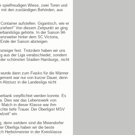
 spielfreudigen Wiese, zwei Toren und
 mit den zuständigen Behörden, aus
ontainer aufstellen. Gigantisch, wie er
mziehen!“ Von diesem Zeitpunkt an ging
rbandsliga gehörte. In der Saison 94-
enzweiter hinter dem SC Victoria,
 Ende der Saison absteigen.
Absteiger fest. Trotzdem haben wir uns
g aus der Liga verabschiedet, sondern
m der schönsten Stadien Hamburgs, nicht
99 wurde dann zum Fiasko für die Männer
gement war nur von kurzer Dauer, denn
 Absturz in die Landesliga nicht
nerbank verpflichtet werden konnte. Es
iga. Dies war das Lebenswerk von
e Match in dieser Klasse war ihm
chte tiefe Trauer. Der Oberligist MSV
lzeit“ ein.
g, denn seitdem sind die Meiendorfer
er Oberliga haben wir die beste
ch Herbstmeister in der Kreisklasse