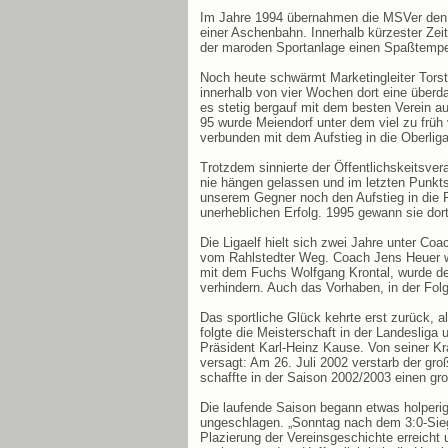
Im Jahre 1994 übernahmen die MSVer den B
einer Aschenbahn. Innerhalb kürzester Ze
der maroden Sportanlage einen Spaßtempel
Noch heute schwärmt Marketingleiter Torste
innerhalb von vier Wochen dort eine überda
es stetig bergauf mit dem besten Verein 
95 wurde Meiendorf unter dem viel zu früh
verbunden mit dem Aufstieg in die Oberlig
Trotzdem sinnierte der Öffentlichskeitsver
nie hängen gelassen und im letzten Punkts
unserem Gegner noch den Aufstieg in die 
unerheblichen Erfolg. 1995 gewann sie dort
Die Ligaelf hielt sich zwei Jahre unter C
vom Rahlstedter Weg. Coach Jens Heuer wu
mit dem Fuchs Wolfgang Krontal, wurde der 
verhindern. Auch das Vorhaben, in der Folg
Das sportliche Glück kehrte erst zurück, a
folgte die Meisterschaft in der Landeslig
Präsident Karl-Heinz Kause. Von seiner Kr
versagt: Am 26. Juli 2002 verstarb der gr
schaffte in der Saison 2002/2003 einen gro
Die laufende Saison begann etwas holperig 
ungeschlagen. „Sonntag nach dem 3:0-Sieg i
Plazierung der Vereinsgeschichte erreicht