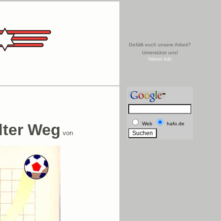
Gefällt euch unsere Arbeit?
Unterstützt uns!
Weitere Info
dter Weg
Web
hafo.de
von