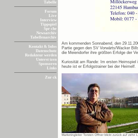
Tabelle
Forum
Live
Interview
Tippspiel
Spr che
Newsarchiv
Tabellenarchiv
Am kommenden Sonnabend, den 29.11.2003 
Kontakt & Infos
Partie gegen den SV Vorwärts/Wacker Bill
Datenschutz
die Meiendorfer ihre größten Erfolge der V
Redakteur werden
Unterst tzen
Kuriosität am Rande: Im ersten Heimspiel
Sponsoren
heute ist er Erfolgstrainer bei der Heimelf.
Links
Zur ck
Marketingleiter Torsten Offner blickt zurück auf zehn