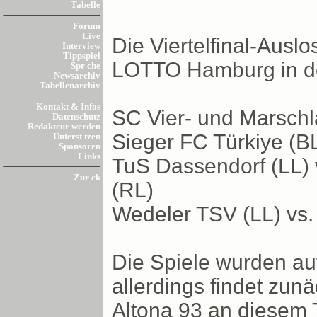
Tabelle
Forum
Live
Die Viertelfinal-Aus
Interview
Tippspiel
LOTTO Hamburg in der
Spr che
Newsarchiv
Tabellenarchiv
Kontakt & Infos
SC Vier- und Marschl
Datenschutz
Redakteur werden
Sieger FC Türkiye (BL
Unterst tzen
Sponsoren
Links
TuS Dassendorf (LL) 
Zur ck
(RL)
Wedeler TSV (LL) vs.
Die Spiele wurden au
allerdings findet zu
Altona 93 an diesem 