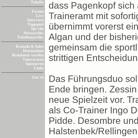
Tabelle
dass Pagenkopf sich 
Forum
Traineramt mit sofor
Live
Interview
übernimmt vorerst ei
Tippspiel
Spr che
Newsarchiv
Algan und der bisher
Tabellenarchiv
gemeinsam die sportl
Kontakt & Infos
Datenschutz
strittigen Entscheidu
Redakteur werden
Unterst tzen
Sponsoren
Links
Das Führungsduo soll
Zur ck
Ende bringen. Zessin 
neue Spielzeit vor. Tr
als Co-Trainer Ingo 
Pidde. Desombre und 
Halstenbek/Rellingen t