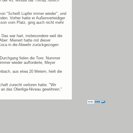
n der 45. Minute bat Yilmaz höflich
 von "Scheiß Lupfer immer wieder", und
nden. Vorher hatte er Außenverteidiger
sson vom Platz, ging auch nicht mehr
 Das war hart, insbesondere weil die
ber: Mienert hatte mit dieser
 Koca in die Abwehr zurückgezogen
n Durchgang fielen die Tore: Nummer
immer wieder aufforderte, Meyer
bach, aus etwa 20 Metern, hielt die
ft zurecht verloren hatte. "Wir
E an das Oberliga-Niveau gewöhnen."