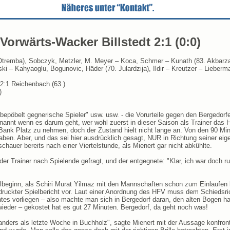
Vorwärts-Wacker Billstedt 2:1 (0:0)
Otremba), Sobczyk, Metzler, M. Meyer – Koca, Schmer – Kunath (83. Akbarza
i – Kahyaoglu, Bogunovic, Häder (70. Julardzija), Ildir – Kreutzer – Lieber
 2:1 Reichenbach (63.)
)
epöbelt gegnerische Spieler" usw. usw. - die Vorurteile gegen den Bergedorfe
enannt wenn es darum geht, wer wohl zuerst in dieser Saison als Trainer das
Bank Platz zu nehmen, doch der Zustand hielt nicht lange an. Von den 90 Minu
 haben. Aber, und das sei hier ausdrücklich gesagt, NUR in Richtung seiner 
uschauer bereits nach einer Viertelstunde, als Mienert gar nicht abkühlte.
r Trainer nach Spielende gefragt, und der entgegnete: "Klar, ich war doch ru
lbeginn, als Schiri Murat Yilmaz mit den Mannschaften schon zum Einlaufen be
druckter Spielbericht vor. Laut einer Anordnung des HFV muss dem Schiedsri
htes vorliegen – also machte man sich in Bergedorf daran, den alten Bogen ha
r wieder – gekostet hat es gut 27 Minuten. Bergedorf, da geht noch was!
anders als letzte Woche in Buchholz", sagte Mienert mit der Aussage konfront