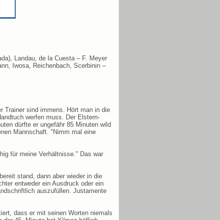
da), Landau, de la Cuesta – F. Meyer
mann, Iwosa, Reichenbach, Scerbinin –
r Trainer sind immens. Hört man in die
 Handtuch werfen muss. Der Elstern-
ten dürfte er ungefähr 85 Minuten wild
eigenen Mannschaft. "Nimm mal eine
hig für meine Verhältnisse." Das war
reit stand, dann aber wieder in die
chter entweder ein Ausdruck oder ein
ndschriftlich auszufüllen. Justamente
iert, dass er mit seinen Worten niemals