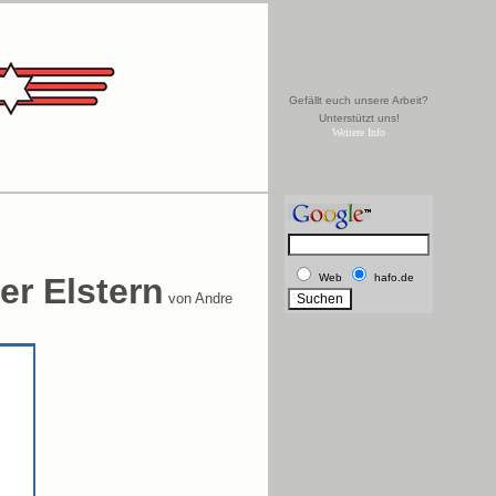
Gefällt euch unsere Arbeit?
Unterstützt uns!
Weitere Info
er Elstern
Web
hafo.de
von Andre