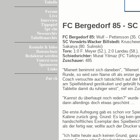
Tabelle
Forum
Live
Interview
FC Bergedorf 85 - SC 
Tippspiel
Spr che
Newsarchiv
FC Bergedorf 85:
Wulf – Pettersson (35. 
Tabellenarchiv
SC Vorwärts-Wacker Billstedt:
Kruschewsk
Sakarya (80. Sulinski)
Kontakt & Infos
Tore:
1:0 F. Meyer (52.), 2:0 Landau (58.),
Datenschutz
Schiedsrichter:
Murat Yilmaz (FC Türkiye
Redakteur werden
Zuschauer:
485
Unterst tzen
Sponsoren
Links
"Mienert benimmt sich daneben", "Mienert b
Runde, so wird sein Name oft als erster g
Zur ck
Coach versuchte auch tatsächlich auf der 
am Spielfeldrand gestikuliert und gebrüllt
Tablette damit du ruhiger wirst", rief ein Z
"Kannst du überhaupt noch reden?" wurde de
dann allerdings doch etwas geschönt …
Die erste Aufregung gab es schon vor Spie
Kabine zurück ging. Grund: Es lag kein ge
handschriftliches Exemplar des Spielberic
als der fertig war, wollte auch der Drucke
"Ich hatte heute auch keinen Grund, ganz 