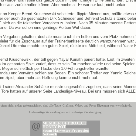
d wurde. Man solle das ganze doch mit der richtigen Brille betrachten. Erst i
ch etwas zurückhalten könne. Aber nochmal: Er war nur laut, nicht unfair.
r an Keeper Bernd Kruschewski scheiterte, flippte Mienert aus, brüllte etwas
ter der auch die geschätzten Dirk Schneider und Behrend Schulz sitzend befa
t" sich an die taktischen Vorgaben zu halten. Nach 35 Minuten musste Petter
bine. Da war schon eine gehörige Portion Wut dabei.
chen Vorgaben gehalten, deshalb musste ich ihm helfen und vom Platz nehmen."
eler für die Zuschauer auf der Trainerbankseite deutlich wahrzunehmen war. A
aniel Otremba machte ein gutes Spiel, rückte ins Mittelfeld, während Yasar
Bernd Kruschewski, der toll gegen Yayar Kunath pariert hatte. Erst im zweite
 im gesamten Spiel zurief, dass er sein Tor machen würde und seine Spieler 
s Meyer schließlich per Hacke den 1:0-Führungstreffer erzielte.
andau und Vorwärts schien am Boden. Ein schöner Treffer von Yannic Reichen
 im Spiel, aber mehr als Hoffnung keimte nicht mehr auf.
 Trainer Alexander Schäfke musste ungeschönt zugeben, dass seine Mannscha
n Tore hatten auf unserer Seite Landesliga-Niveau. Bei uns müssen sich ALL
ofern nicht anders gekennzeichnet, sind alle Texte, Grafiken, Videos und Fotos Eigentum von
www.hafo.de
.
Anderweitige Verwendung nur mit vorheriger Genehmigung.
@
MEMBER OF PROJECT
HONEY POT
Spam Harvester Protection
Network