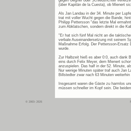
gegen Gegner oder Schiedsrichter verletzen
(über Kapitän de la Cuesta), ob Mienert si
Als Jan Landau in der 34. Minute per Lupfe
trat mit voller Wucht gegen die Bande, hin
Philipp Pettersson "das letzte Mal ermahn
zum Abklatschen, sondern direkt in die Ka
"Er hat sich fünf Mal nicht an die taktis
verbale Auseinandersetzung mit seinem Spi
Maßnahme Erfolg. Der Pettersson-Ersatz D
wurde.
Zur Halbzeit hieß es aber 0:0, auch dank 
eins durch Felix Meyer, dem Mienert schon
anzuspielen. Das half in der 52. Minute, al
Nur wenige Minuten später traf auch Jan L
Billstedter zwar nach 63 Minuten weiterhin
Insgesamt waren die Gäste zu harmlos und
müssen schneller im Kopf sein. Die beide
© 2003- 2026
S