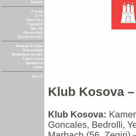
Tabelle
Forum
Live
Interview
Tippspiel
Spr che
Newsarchiv
Tabellenarchiv
Kontakt & Infos
Datenschutz
Redakteur werden
Unterst tzen
Sponsoren
Links
Zur ck
Klub Kosova – 
Klub Kosova:
Kameraj
Goncales, Bedrolli, Y
Marbach (56. Zeqiri) 