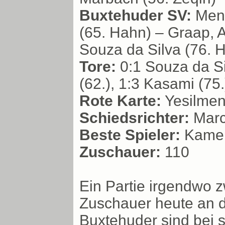
Buxtehuder SV:
Menz
(65. Hahn) – Graap, A
Souza da Silva (76. 
Tore:
0:1 Souza da Sil
(62.), 1:3 Kasami (75.
Rote Karte:
Yesilmen 
Schiedsrichter:
Marc
Beste Spieler:
Kamera
Zuschauer:
110
Ein Partie irgendwo 
Zuschauer heute an d
Buxtehuder sind bei 