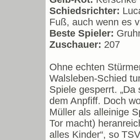
Schiedsrichter:
Luca
Fuß, auch wenn es vi
Beste Spieler:
Gruhn
Zuschauer:
207
Ohne echten Stürmer 
Walsleben-Schied tum
Spiele gesperrt. „Da 
dem Anpfiff. Doch wo
Müller als alleinige 
Tor macht) heranreic
alles Kinder“, so TS