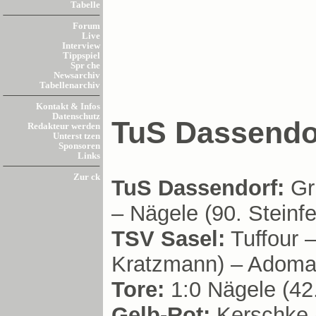
Tabelle
Forum
Live
Interview
Tippspiel
Spr che
Newsarchiv
Tabellenarchiv
Kontakt & Infos
Datenschutz
TuS Dassendor
Redakteur werden
Unterst tzen
Sponsoren
Links
Zur ck
TuS Dassendorf:
Gr
– Nägele (90. Steinfel
TSV Sasel:
Tuffour –
Kratzmann) – Adomat
Tore:
1:0 Nägele (42.
Gelb-Rot:
Kerschke (