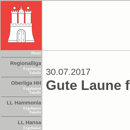
Home
Regionalliga
Ergebnisse
30.07.2017
Tabelle
Gute Laune f
Oberliga HH
Ergebnisse
Tabelle
LL Hammonia
Ergebnisse
Tabelle
LL Hansa
Ergebnisse