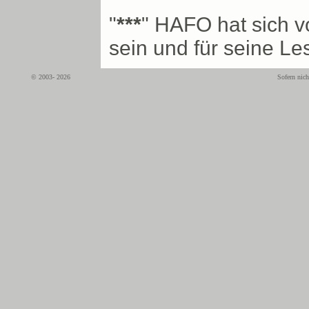
"
***
" HAFO hat sich v
sein und für seine Le
© 2003- 2026
Sofern nich