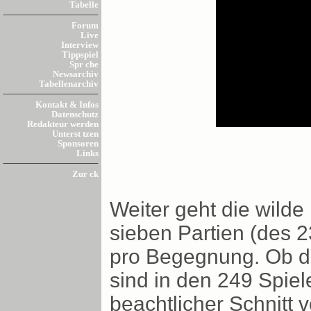
Tabelle
Forum
Live
Interview
Tippspiel
Spr che
Newsarchiv
Tabellenarchiv
Kontakt & Infos
Datenschutz
Redakteur werden
Unterst tzen
Sponsoren
Links
Zur ck
Weiter geht die wilde
sieben Partien (des 2
pro Begegnung. Ob da
sind in den 249 Spiele
beachtlicher Schnitt 