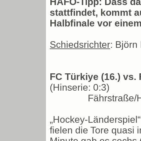
HAFO-Tipp: Dass das
stattfindet, kommt a
Halbfinale vor einem
Schiedsrichter
: Björn
FC Türkiye (16.) vs.
(Hinserie: 0:3)
Fährstraße/
„Hockey-Länderspiel“
fielen die Tore quasi 
Minute gab es sechs (