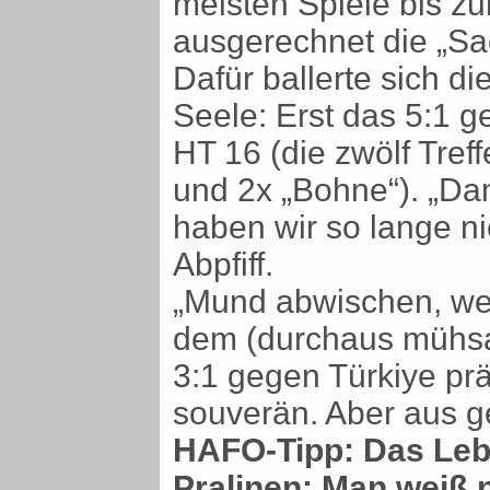
meisten Spiele bis z
ausgerechnet die „Sa
Dafür ballerte sich di
Seele: Erst das 5:1 g
HT 16 (die zwölf Treff
und 2x „Bohne“). „Dam
haben wir so lange ni
Abpfiff.
„Mund abwischen, wei
dem (durchaus mühsa
3:1 gegen Türkiye präs
souverän. Aber aus g
HAFO-Tipp: Das Leb
Pralinen: Man weiß 