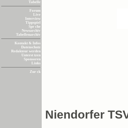
Tabelle
Forum
Live
Interview
Tippspiel
Spr che
Newsarchiv
Tabellenarchiv
Kontakt & Infos
Datenschutz
Redakteur werden
Unterst tzen
Sponsoren
Links
Zur ck
Niendorfer TSV