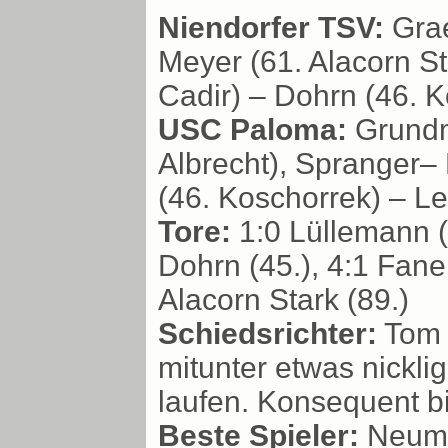
Niendorfer TSV:
Grae
Meyer (61. Alacorn S
Cadir) – Dohrn (46. K
USC Paloma:
Grundma
Albrecht), Spranger–
(46. Koschorrek) – Lek
Tore:
1:0 Lüllemann (2
Dohrn (45.), 4:1 Fane 
Alacorn Stark (89.)
Schiedsrichter:
Tom 
mitunter etwas nickli
laufen. Konsequent b
Beste Spieler:
Neuman