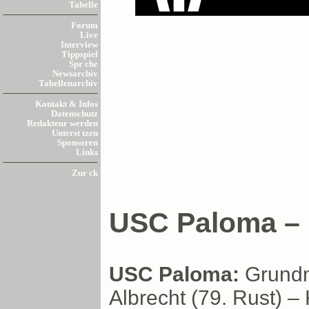
Tabelle
Forum
Live
Interview
Tippspiel
Spr che
Newsarchiv
Tabellenarchiv
Kontakt & Infos
Datenschutz
Redakteur werden
Unterst tzen
Sponsoren
Links
Zur ck
USC Paloma – 
USC Paloma:
Grundma
Albrecht (79. Rust) – 