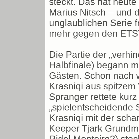
steckt. Das hat heut
Marius Nitsch – und d
unglaublichen Serie f
mehr gegen den ETSV 
Die Partie der „verhin
Halbfinale) begann m
Gästen. Schon nach w
Krasniqi aus spitzem 
Spranger rettete kurz 
„spielentscheidende 
Krasniqi mit der sch
Keeper Tjark Grundma
Ridel Monteiro?) stoc