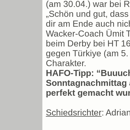
(am 30.04.) war bei R
„Schön und gut, dass 
dir am Ende auch nich
Wacker-Coach Ümit Ta
beim Derby bei HT 16
gegen Türkiye (am 5.
Charakter.
HAFO-Tipp: “Buuuch
Sonntagnachmittag 
perfekt gemacht wur
Schiedsrichter
: Adri