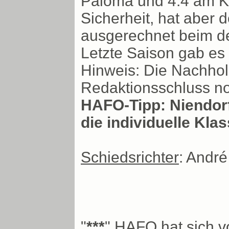
Paloma und 4:4 am Ki
Sicherheit, hat aber d
ausgerechnet beim de
Letzte Saison gab es 
Hinweis: Die Nachholp
Redaktionsschluss noc
HAFO-Tipp: Niendorf
die individuelle Kla
Schiedsrichter
: Andr
"
***
" HAFO hat sich v