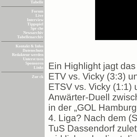
Tabelle
Forum
Live
Interview
Tippspiel
Spr che
Newsarchiv
Tabellenarchiv
Kontakt & Infos
Datenschutz
Redakteur werden
Unterst tzen
Ein Highlight jagt da
Sponsoren
Links
ETV vs. Vicky (3:3) 
Zur ck
ETSV vs. Vicky (1:1) 
Anwärter-Duell zwisc
in der „GOL Hamburg“
4. Liga? Nach dem (
TuS Dassendorf zulet