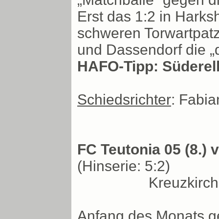
Erst das 1:2 in Harks
schweren Torwartpatz
und Dassendorf die „
HAFO-Tipp: Süderelbe
Schiedsrichter
: Fabia
FC Teutonia 05 (8.) v
(Hinserie: 5:2)
Kreuzkirc
Anfang des Monats g