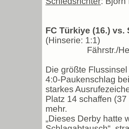
Schiedsrichter
: Björn
FC Türkiye (16.) vs. 
(Hinserie: 1:1)
Fährstr./H
Die größte Flussinsel
4:0-Paukenschlag bei
starkes Ausrufezeich
Platz 14 schaffen (37 
mehr.
„Dieses Derby hatte wi
Schlagabtausch“, st