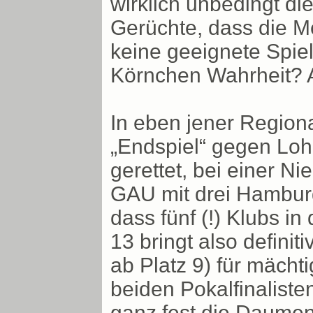
wirklich unbedingt di
Gerüchte, dass die M
keine geeignete Spie
Körnchen Wahrheit?
In eben jener Region
„Endspiel“ gegen Lohn
gerettet, bei einer N
GAU mit drei Hamburge
dass fünf (!) Klubs i
13 bringt also definit
ab Platz 9) für mächt
beiden Pokalfinaliste
ganz fest die Daumen