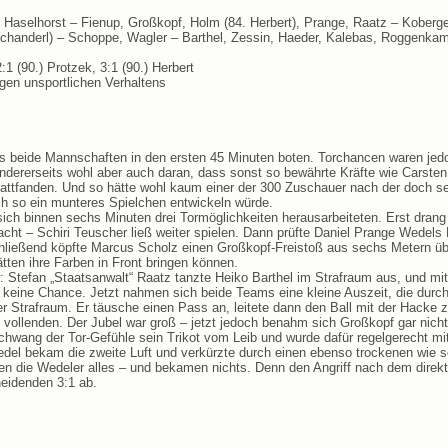
Haselhorst – Fienup, Großkopf, Holm (84. Herbert), Prange, Raatz – Koberger 
schanderl) – Schoppe, Wagler – Barthel, Zessin, Haeder, Kalebas, Roggenka
:1 (90.) Protzek, 3:1 (90.) Herbert
en unsportlichen Verhaltens
s beide Mannschaften in den ersten 45 Minuten boten. Torchancen waren je
dererseits wohl aber auch daran, dass sonst so bewährte Kräfte wie Carsten W
t stattfanden. Und so hätte wohl kaum einer der 300 Zuschauer nach der doch 
ch so ein munteres Spielchen entwickeln würde.
ich binnen sechs Minuten drei Tormöglichkeiten herausarbeiteten. Erst dran
bracht – Schiri Teuscher ließ weiter spielen. Dann prüfte Daniel Prange Wede
ießend köpfte Marcus Scholz einen Großkopf-Freistoß aus sechs Metern übe
tten ihre Farben in Front bringen können.
er: Stefan „Staatsanwalt“ Raatz tanzte Heiko Barthel im Strafraum aus, und m
keine Chance. Jetzt nahmen sich beide Teams eine kleine Auszeit, die durc
 Strafraum. Er täusche einen Pass an, leitete dann den Ball mit der Hacke z
vollenden. Der Jubel war groß – jetzt jedoch benahm sich Großkopf gar nicht 
chwang der Tor-Gefühle sein Trikot vom Leib und wurde dafür regelgerecht mit
edel bekam die zweite Luft und verkürzte durch einen ebenso trockenen wie 
en die Wedeler alles – und bekamen nichts. Denn den Angriff nach dem direkt
eidenden 3:1 ab.