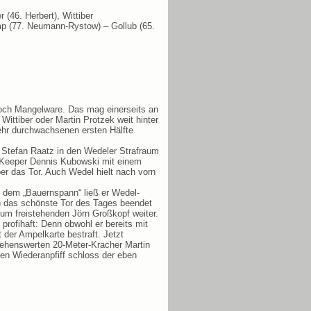
(46. Herbert), Wittiber
mp (77. Neumann-Rystow) – Gollub (65.
doch Mangelware. Das mag einerseits an
ittiber oder Martin Protzek weit hinter
sehr durchwachsenen ersten Hälfte
g Stefan Raatz in den Wedeler Strafraum
ls Keeper Dennis Kubowski mit einem
r das Tor. Auch Wedel hielt nach vorn
it dem „Bauernspann“ ließ er Wedel-
h das schönste Tor des Tages beendet
um freistehenden Jörn Großkopf weiter.
profihaft: Denn obwohl er bereits mit
 der Ampelkarte bestraft. Jetzt
sehenswerten 20-Meter-Kracher Martin
en Wiederanpfiff schloss der eben