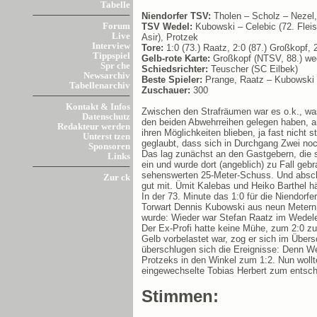
Tabelle
Niendorfer TSV:
Tholen – Scholz – Nezel, 
TSV Wedel:
Kubowski – Celebic (72. Flei
Forum
Live
Asir), Protzek
Interview
Tore:
1:0 (73.) Raatz, 2:0 (87.) Großkopf, 2
Tippspiel
Gelb-rote Karte:
Großkopf (NTSV, 88.) weg
Spr che
Schiedsrichter:
Teuscher (SC Eilbek)
Newsarchiv
Beste Spieler:
Prange, Raatz – Kubowski
Tabellenarchiv
Zuschauer:
300
Kontakt & Infos
Zwischen den Strafräumen war es o.k., wa
Datenschutz
den beiden Abwehrreihen gelegen haben, an
Redakteur werden
ihren Möglichkeiten blieben, ja fast nich
Unterst tzen
geglaubt, dass sich in Durchgang Zwei no
Sponsoren
Das lag zunächst an den Gastgebern, die s
Links
ein und wurde dort (angeblich) zu Fall ge
sehenswerten 25-Meter-Schuss. Und abschl
Zur ck
gut mit. Ümit Kalebas und Heiko Barthel hä
In der 73. Minute das 1:0 für die Niendorf
Torwart Dennis Kubowski aus neun Metern 
wurde: Wieder war Stefan Raatz im Wedeler
Der Ex-Profi hatte keine Mühe, zum 2:0 zu 
Gelb vorbelastet war, zog er sich im Übers
überschlugen sich die Ereignisse: Denn W
Protzeks in den Winkel zum 1:2. Nun wollt
eingewechselte Tobias Herbert zum entsch
Stimmen: