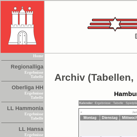
Home
Regionalliga
Ergebnisse
Archiv (Tabellen,
Tabelle
Oberliga HH
Hambur
Ergebnisse
Tabelle
Kalender
Ergebnisse
Tabelle
Spielpl
LL Hammonia
«
Jan
Ergebnisse
Montag
Dienstag
Mittwoc
Tabelle
LL Hansa
Ergebnisse