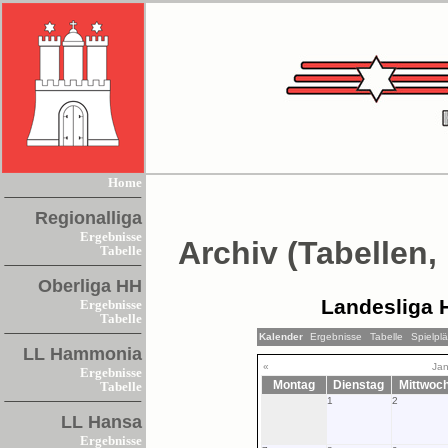
Home
Regionalliga
Ergebnisse
Archiv (Tabellen,
Tabelle
Oberliga HH
Landesliga 
Ergebnisse
Tabelle
Kalender
Ergebnisse
Tabelle
Spielpl
LL Hammonia
«
Jan
Ergebnisse
Montag
Dienstag
Mittwoc
Tabelle
1
2
LL Hansa
Ergebnisse