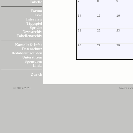
7
8
9
Tabelle
Forum
Live
14
15
16
Interview
Tippspiel
Spr che
21
22
23
Newsarchiv
Tabellenarchiv
Kontakt & Infos
28
29
30
Datenschutz
Redakteur werden
Unterst tzen
Sponsoren
Links
Zur ck
© 2003- 2026
Sofern nich