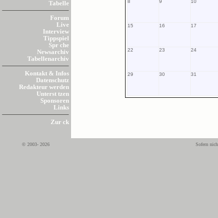
8
9
10
Tabelle
Forum
Live
15
16
17
Interview
Tippspiel
Spr che
22
23
24
Newsarchiv
Tabellenarchiv
Kontakt & Infos
29
30
31
Datenschutz
Redakteur werden
Unterst tzen
Sponsoren
Links
Zur ck
© 2003- 2026
Sofern nich