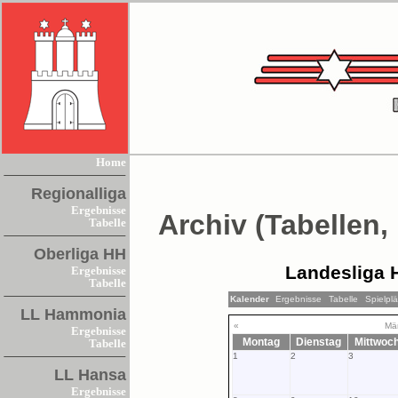
Home
Regionalliga
Ergebnisse
Archiv (Tabellen,
Tabelle
Oberliga HH
Landesliga 
Ergebnisse
Tabelle
Kalender
Ergebnisse
Tabelle
Spielpl
LL Hammonia
«
Mä
Ergebnisse
Montag
Dienstag
Mittwoc
Tabelle
1
2
3
LL Hansa
Ergebnisse