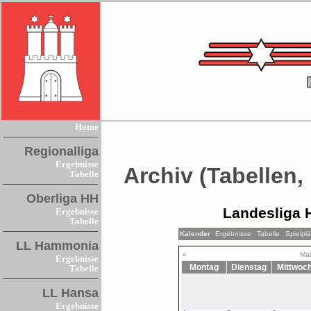
Home
Regionalliga
Ergebnisse
Archiv (Tabellen,
Tabelle
Oberliga HH
Landesliga 
Ergebnisse
Tabelle
Kalender
Ergebnisse
Tabelle
Spielpl
LL Hammonia
«
Mai
Ergebnisse
Montag
Dienstag
Mittwoc
Tabelle
LL Hansa
Ergebnisse