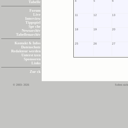
4
5
6
Tabelle
Forum
Live
11
12
13
Interview
Tippspiel
Spr che
18
19
20
Newsarchiv
Tabellenarchiv
Kontakt & Infos
25
26
27
Datenschutz
Redakteur werden
Unterst tzen
Sponsoren
Links
Zur ck
© 2003- 2026
Sofern nich