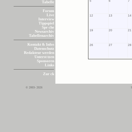
5
6
7
Tabelle
Forum
Live
12
13
14
Interview
Tippspiel
Spr che
19
20
21
Newsarchiv
Tabellenarchiv
Kontakt & Infos
26
27
28
Datenschutz
Redakteur werden
Unterst tzen
Sponsoren
Links
Zur ck
© 2003- 2026
S