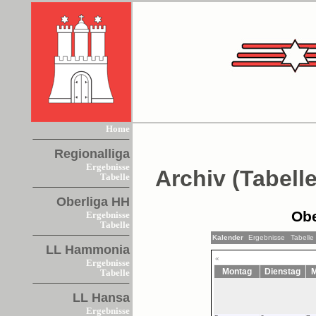
Home
Regionalliga
Ergebnisse
Archiv (Tabelle
Tabelle
Oberliga HH
Obe
Ergebnisse
Tabelle
Kalender
Ergebnisse
Tabelle
LL Hammonia
«
Ergebnisse
Montag
Dienstag
M
Tabelle
LL Hansa
Ergebnisse