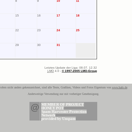
8
9
10
11
15
16
17
18
22
23
24
25
29
30
31
Letztes Update der Liga: 08.07. 12.32
LMO
4.0 -
© 1997-2005 LMO-Group
ofern nicht anders gekennzeichnet, sind alle Texte, Grafiken, Videos und Fotos Eigentum von
www.hafo.de
.
Anderweitige Verwendung nur mit vorheriger Genehmigung.
@
MEMBER OF PROJECT
HONEY POT
Spam Harvester Protection
Network
provided by Unspam