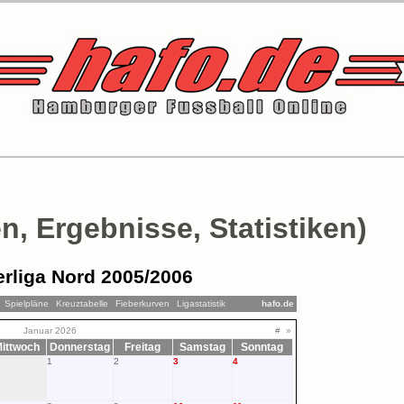
n, Ergebnisse, Statistiken)
rliga Nord 2005/2006
Spielpläne
Kreuztabelle
Fieberkurven
Ligastatistik
hafo.de
Januar 2026
#
»
ittwoch
Donnerstag
Freitag
Samstag
Sonntag
1
2
3
4