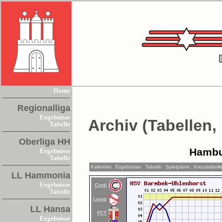
Home
Regionalliga
Ergebnisse
Archiv (Tabellen,
Tabelle
Oberliga HH
Hambu
Ergebnisse
Tabelle
Kalender
Ergebnisse
Tabelle
Spielpläne
Kreuztabell
LL Hammonia
Ergebnisse
Cordi
Tabelle
Lurup
LL Hansa
FCT
Ergebnisse