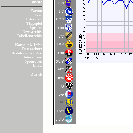
Tabelle
Bux
Forum
USC
Live
Interview
SVCN
Tippspiel
Spr che
Süd
Newsarchiv
Tabellenarchiv
SCC
MSV
Kontakt & Infos
Datenschutz
Rug
Redakteur werden
Unterst tzen
NTSV
Sponsoren
Links
AFC
Zur ck
B08
HR
Pinn
BU
Vicky
TuSD