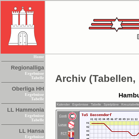
Home
Regionalliga
Ergebnisse
Archiv (Tabellen,
Tabelle
Oberliga HH
Hambu
Ergebnisse
Tabelle
Kalender
Ergebnisse
Tabelle
Spielpläne
Kreuztabell
LL Hammonia
Ergebnisse
Cordi
Tabelle
Lurup
LL Hansa
FCT
Ergebnisse