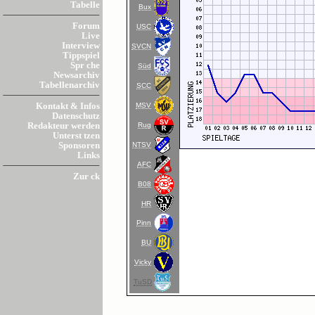
Tabelle
Bux
Forum
USC
Live
Interview
SVCN
Tippspiel
Spr che
Süd
Newsarchiv
Tabellenarchiv
SCC
MSV
Kontakt & Infos
Datenschutz
Rug
Redakteur werden
Unterst tzen
NTSV
Sponsoren
Links
AFC
Zur ck
B08
HR
Pinn
BU
Vicky
TuSD