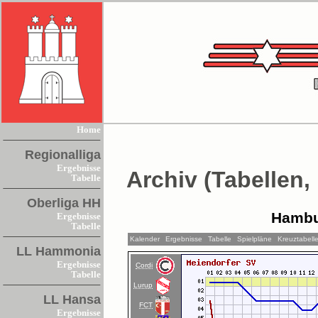
Home
Regionalliga
Ergebnisse
Archiv (Tabellen,
Tabelle
Oberliga HH
Hambu
Ergebnisse
Tabelle
Kalender
Ergebnisse
Tabelle
Spielpläne
Kreuztabell
LL Hammonia
Ergebnisse
Cordi
Tabelle
Lurup
LL Hansa
FCT
Ergebnisse