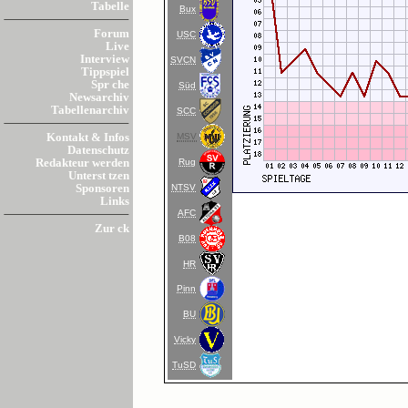
Tabelle
Bux
Forum
USC
Live
Interview
SVCN
Tippspiel
Spr che
Süd
Newsarchiv
Tabellenarchiv
SCC
MSV
Kontakt & Infos
Datenschutz
Rug
Redakteur werden
Unterst tzen
NTSV
Sponsoren
Links
AFC
Zur ck
B08
HR
Pinn
BU
Vicky
TuSD