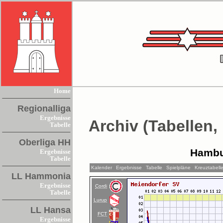
Home
Regionalliga
Ergebnisse
Archiv (Tabellen,
Tabelle
Oberliga HH
Hambu
Ergebnisse
Tabelle
Kalender
Ergebnisse
Tabelle
Spielpläne
Kreuztabell
LL Hammonia
Ergebnisse
Cordi
Tabelle
Lurup
LL Hansa
FCT
Ergebnisse