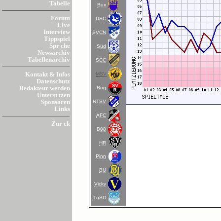
Tabelle
Bux
Forum
USC
Live
Interview
SVCN
Tippspiel
Spr che
Süd
Newsarchiv
Tabellenarchiv
SCC
MSV
Kontakt & Infos
Datenschutz
Rug
Redakteur werden
Unterst tzen
NTSV
Sponsoren
Links
AFC
Zur ck
B08
HR
Pinn
BU
Vicky
TuSD