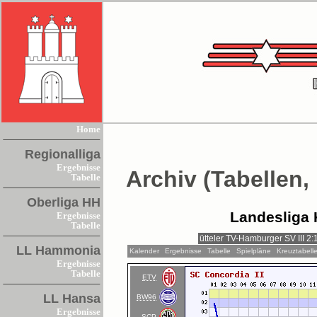
Home
Regionalliga
Ergebnisse
Archiv (Tabellen,
Tabelle
Oberliga HH
Landesliga 
Ergebnisse
Tabelle
LL Hammonia
Kalender
Ergebnisse
Tabelle
Spielpläne
Kreuztabell
Ergebnisse
Tabelle
ETV
LL Hansa
BW96
Ergebnisse
SCP