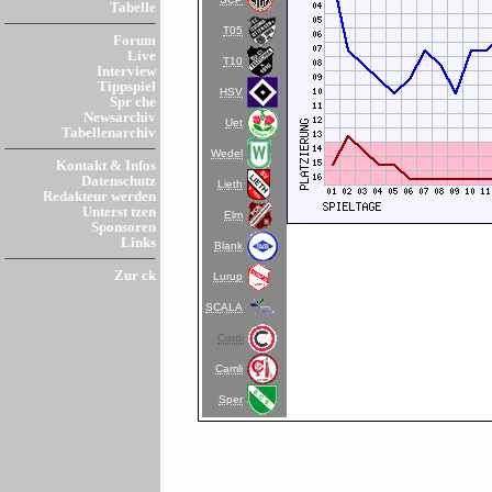
Tabelle
T05
Forum
Live
T10
Interview
Tippspiel
HSV
Spr che
Newsarchiv
Uet
Tabellenarchiv
Wedel
Kontakt & Infos
Datenschutz
Lieth
Redakteur werden
Unterst tzen
Elm
Sponsoren
Links
Blank
Zur ck
Lurup
SCALA
Cordi
Camli
Sper