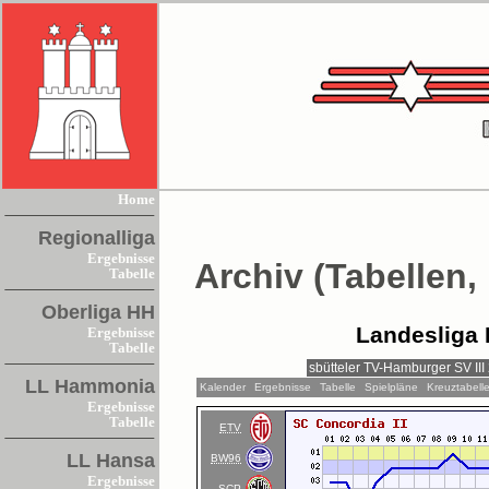
Home
Regionalliga
Ergebnisse
Archiv (Tabellen,
Tabelle
Oberliga HH
Landesliga 
Ergebnisse
Tabelle
LL Hammonia
Kalender
Ergebnisse
Tabelle
Spielpläne
Kreuztabell
Ergebnisse
Tabelle
ETV
LL Hansa
BW96
Ergebnisse
SCP