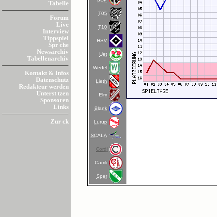
Tabelle
T05
Forum
Live
T10
Interview
Tippspiel
HSV
Spr che
Newsarchiv
Uet
Tabellenarchiv
Wedel
Kontakt & Infos
Datenschutz
Lieth
Redakteur werden
Unterst tzen
Elm
Sponsoren
Links
Blank
Zur ck
Lurup
SCALA
Cordi
Camli
Sper